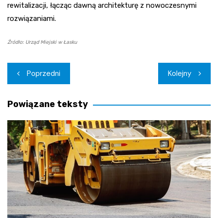
rewitalizacji, łącząc dawną architekturę z nowoczesnymi
rozwiązaniami.
Źródło: Urząd Miejski w Łasku
Nawigacja
Poprzedni
Kolejny
wpisu
Powiązane teksty