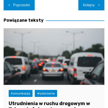
Nawigacja
Poprzedni
Kolejny
wpisu
Powiązane teksty
Komunikacja
Wydarzenia
Utrudnienia w ruchu drogowym w