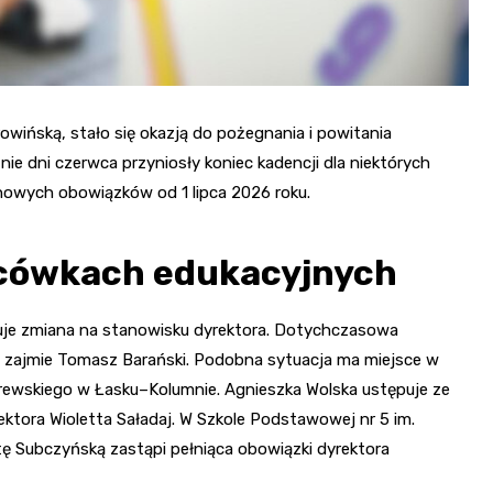
wińską, stało się okazją do pożegnania i powitania
e dni czerwca przyniosły koniec kadencji dla niektórych
 nowych obowiązków od 1 lipca 2026 roku.
acówkach edukacyjnych
uje zmiana na stanowisku dyrektora. Dotychczasowa
ce zajmie Tomasz Barański. Podobna sytuacja ma miejsce w
rewskiego w Łasku–Kolumnie. Agnieszka Wolska ustępuje ze
rektora Wioletta Saładaj. W Szkole Podstawowej nr 5 im.
tę Subczyńską zastąpi pełniąca obowiązki dyrektora