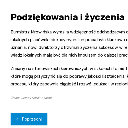
Podziękowania i życzenia
Burmistrz Mrowińska wyraziła wdzięczność odchodzącym d
lokalnych placówek edukacyjnych. Ich praca była kluczowa d
uznania, nowi dyrektorzy otrzymali życzenia sukcesów w re
władz lokalnych mają być dla nich impulsem do dalszej pra
Zmiany na stanowiskach kierowniczych w szkołach to nie ty
które mogą przyczynić się do poprawy jakości kształcenia. 
procesu, który zapewnia ciągłość i rozwój edukacji w regioni
Źródło: Urząd Miejski w Łasku
Nawigacja
Poprzedni