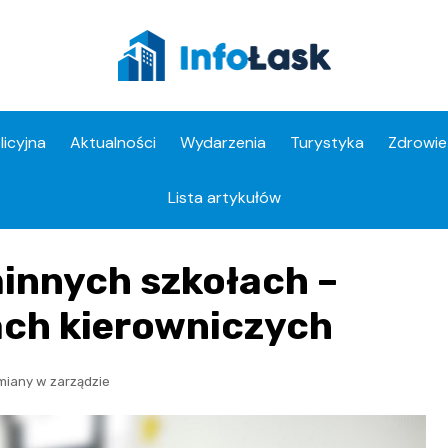
licyjna
Aktualności
Wydarzenia
Turystyka
Zdrowie
Apteki
Lista artykułów
innych szkołach –
ach kierowniczych
miany w zarządzie