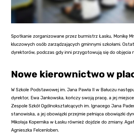
Spotkanie zorganizowane przez burmistrz Łasku, Monikę Mro
kluczowych osób zarządzających gminnymi szkołami. Ostatni
dyrektorów, podczas gdy inni przygotowują się do objęcia
Nowe kierownictwo w pl
W Szkole Podstawowej im. Jana Pawła II w Bałuczu następ
dyrektor, Ewa Jankowska, kończy swoją pracę, a jej miejs
Zespole Szkół Ogólnokształcących im. Ignacego Jana Pade
stanowiska, a jej obowiązki przejmie pełniąca obowiązki dy
Mikołaja Kopernika w Łasku również dojdzie do zmiany. Aga
Agnieszka Felcenloben.