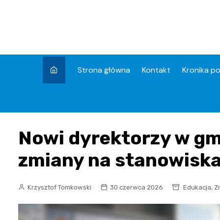
Skip
to
content
Strona główna
Kontakt
Kronika po
Nowi dyrektorzy w gm
zmiany na stanowisk
,
Krzysztof Tomkowski
30 czerwca 2026
Edukacja
Z