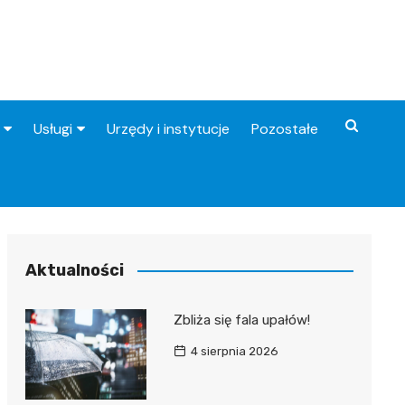
Usługi
Urzędy i instytucje
Pozostałe
Fryzjer
Stacje benzynowe
Aktualności
Zbliża się fala upałów!
4 sierpnia 2026