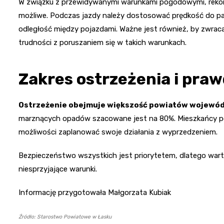
W związku z przewidywanymi warunkami pogodowymi, rekome
możliwe. Podczas jazdy należy dostosować prędkość do pa
odległość między pojazdami. Ważne jest również, by zwraca
trudności z poruszaniem się w takich warunkach.
Zakres ostrzeżenia i pra
Ostrzeżenie obejmuje większość powiatów wojewód
marznących opadów szacowane jest na 80%. Mieszkańcy pow
możliwości zaplanować swoje działania z wyprzedzeniem.
Bezpieczeństwo wszystkich jest priorytetem, dlatego war
niesprzyjające warunki.
Informację przygotowała Małgorzata Kubiak
Źródło: Starostwo Powiatowe w Łasku