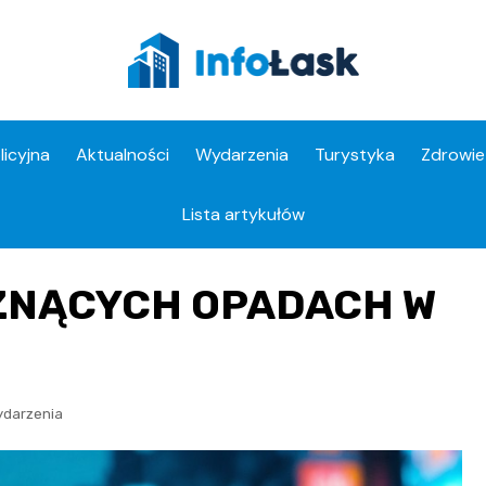
licyjna
Aktualności
Wydarzenia
Turystyka
Zdrowie
Apteki
Lista artykułów
ZNĄCYCH OPADACH W
darzenia