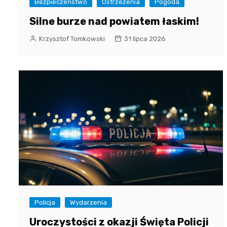
Bezpieczeństwo
Ostrzeżenia
Pogoda
Silne burze nad powiatem łaskim!
Krzysztof Tomkowski
31 lipca 2026
Policja
Wydarzenia
Uroczystości z okazji Święta Policji