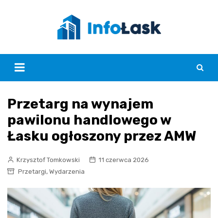
Skip
to
content
Przetarg na wynajem
pawilonu handlowego w
Łasku ogłoszony przez AMW
Krzysztof Tomkowski
11 czerwca 2026
,
Przetargi
Wydarzenia