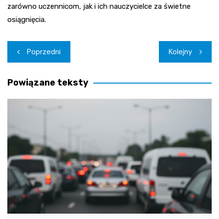
zarówno uczennicom, jak i ich nauczycielce za świetne
osiągnięcia.
Nawigacja
Poprzedni
Kolejny
wpisu
Powiązane teksty