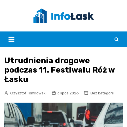
Skip
to
content
Utrudnienia drogowe
podczas 11. Festiwalu Róż w
Łasku
Krzysztof Tomkowski
3 lipca 2026
Bez kategorii