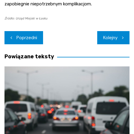
zapobiegnie niepotrzebnym komplikacjom.
Źródło: Urząd Miejski w Łasku
Nawigacja
Poprzedni
Kolejny
wpisu
Powiązane teksty