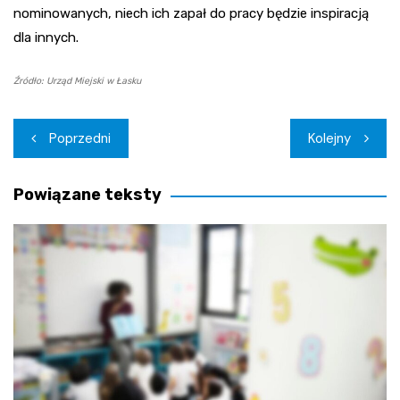
nominowanych, niech ich zapał do pracy będzie inspiracją
dla innych.
Źródło: Urząd Miejski w Łasku
Nawigacja
Poprzedni
Kolejny
wpisu
Powiązane teksty