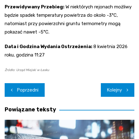
Przewidywany Przebieg:
W niektórych rejonach możliwy
będzie spadek temperatury powietrza do około -3°C,
natomiast przy powierzchni gruntu termometry mogą
pokazać nawet -5°C.
Data i Godzina Wydania Ostrzeżenia:
8 kwietnia 2026
roku, godzina 11:27
Źródło: Urząd Miejski w Łasku
Nawigacja
Poprzedni
Kolejny
wpisu
Powiązane teksty