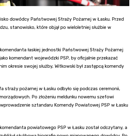
wisko dowódcy Państwowej Straży Pożarnej w Łasku. Przed
u, stanowisko, które objął po wieloletniej służbie w
 komendanta łaskiej jednostki Państwowej Straży Pożarnej
uż jako komendant wojewódzki PSP, by oficjalnie przekazać
nim okresie swojej służby, Witkowski był zastępcą komendy
a straży pożarnej w Łasku odbyło się podczas ceremonii,
z samorządowych. Po złożeniu meldunku nowemu szefowi
yste wprowadzenie sztandaru Komendy Powiatowej PSP w Łasku
ko komendanta powiatowego PSP w Łasku został odczytany, a
przybliżył służbową biografię nowo mianowanego dowódcy. Po