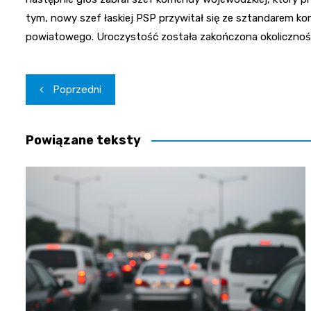
tym, nowy szef łaskiej PSP przywitał się ze sztandarem k
powiatowego. Uroczystość została zakończona okolicznoś
Nawigacja
Poprzedni
wpisu
Powiązane teksty