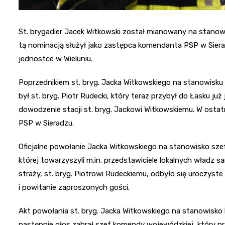
St. brygadier Jacek Witkowski został mianowany na stano
tą nominacją służył jako zastępca komendanta PSP w Sieradz
jednostce w Wieluniu.
Poprzednikiem st. bryg. Jacka Witkowskiego na stanowisku
był st. bryg. Piotr Rudecki, który teraz przybył do Łasku j
dowodzenie stacji st. bryg. Jackowi Witkowskiemu. W ostat
PSP w Sieradzu.
Oficjalne powołanie Jacka Witkowskiego na stanowisko szef
której towarzyszyli m.in. przedstawiciele lokalnych wład
straży, st. bryg. Piotrowi Rudeckiemu, odbyło się urocz
i powitanie zaproszonych gości.
Akt powołania st. bryg. Jacka Witkowskiego na stanowis
następnie głos zabrał szef komendy wojewódzkiej, który 