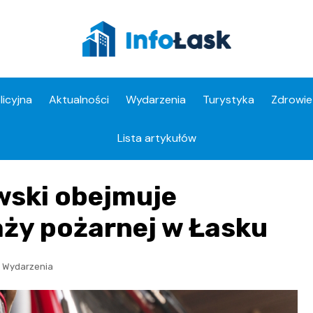
licyjna
Aktualności
Wydarzenia
Turystyka
Zdrowie
Apteki
Lista artykułów
wski obejmuje
aży pożarnej w Łasku
,
Wydarzenia