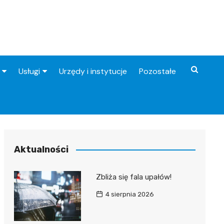
Usługi
Urzędy i instytucje
Pozostałe
Fryzjer
Stacje benzynowe
Aktualności
Zbliża się fala upałów!
4 sierpnia 2026