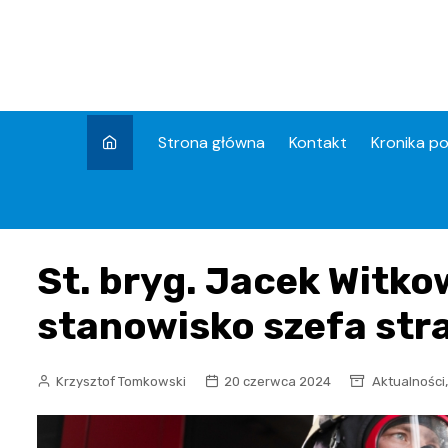
Skip
to
content
Strona główna
Kontakt
Kronika po
St. bryg. Jacek Witko
stanowisko szefa str
Krzysztof Tomkowski
20 czerwca 2024
Aktualności