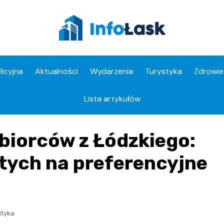
licyjna
Aktualności
Wydarzenia
Turystyka
Zdrowie
Apteki
Lista artykułów
biorców z Łódzkiego:
otych na preferencyjne
ityka