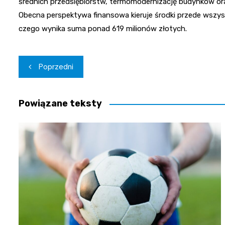
średnich przedsiębiorstw, termomodernizację budynków ora
Obecna perspektywa finansowa kieruje środki przede wszyst
czego wynika suma ponad 619 milionów złotych.
Nawigacja
Poprzedni
wpisu
Powiązane teksty