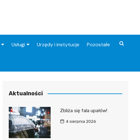
Usługi
Urzędy i instytucje
Pozostałe
Fryzjer
Stacje benzynowe
Aktualności
Zbliża się fala upałów!
4 sierpnia 2026