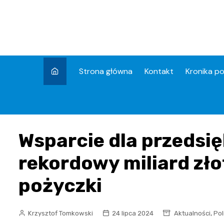
Skip
to
content
Strona główna
Kontakt
Kronika po
Wsparcie dla przedsię
rekordowy miliard zł
pożyczki
,
Krzysztof Tomkowski
24 lipca 2024
Aktualności
Pol