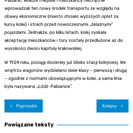
Pabianic. Władze miejskie i mieszkańcy niechętnie
wprowadzali ten nowy środek transportu ze względu na
obawy ekonomiczne (miasto chciało wyższych opłat za
kursy kolei) i strach przed nowoczesnymi „żelaznymi”
pojazdami. Jednakże, po kilku latach, kolej zyskała
akceptację mieszkańców i tory zostały przedłużone aż do
wysokości dworu kapituły krakowskiej.
W 1924 roku, pociągi docierały już blisko stacji kolejowej. We
wnętrzu wagonów wydzielano dwie klasy – pierwszą i drugą
– zgodnie z normami obowiązującymi w kolei, a sama linia
była nazywana „Łódź-Pabianice”.
Nawigacja
Poprzedni
Kolejny
wpisu
Powiązane teksty