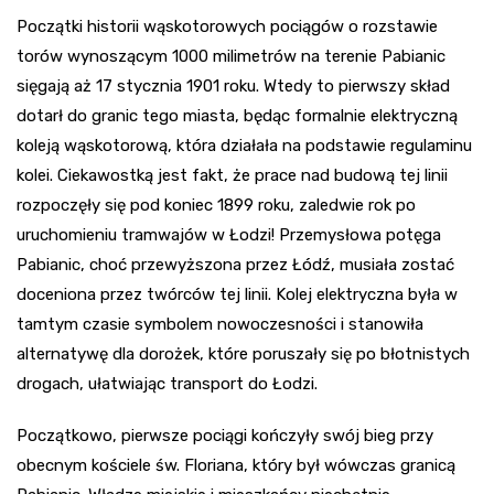
Początki historii wąskotorowych pociągów o rozstawie
torów wynoszącym 1000 milimetrów na terenie Pabianic
sięgają aż 17 stycznia 1901 roku. Wtedy to pierwszy skład
dotarł do granic tego miasta, będąc formalnie elektryczną
koleją wąskotorową, która działała na podstawie regulaminu
kolei. Ciekawostką jest fakt, że prace nad budową tej linii
rozpoczęły się pod koniec 1899 roku, zaledwie rok po
uruchomieniu tramwajów w Łodzi! Przemysłowa potęga
Pabianic, choć przewyższona przez Łódź, musiała zostać
doceniona przez twórców tej linii. Kolej elektryczna była w
tamtym czasie symbolem nowoczesności i stanowiła
alternatywę dla dorożek, które poruszały się po błotnistych
drogach, ułatwiając transport do Łodzi.
Początkowo, pierwsze pociągi kończyły swój bieg przy
obecnym kościele św. Floriana, który był wówczas granicą