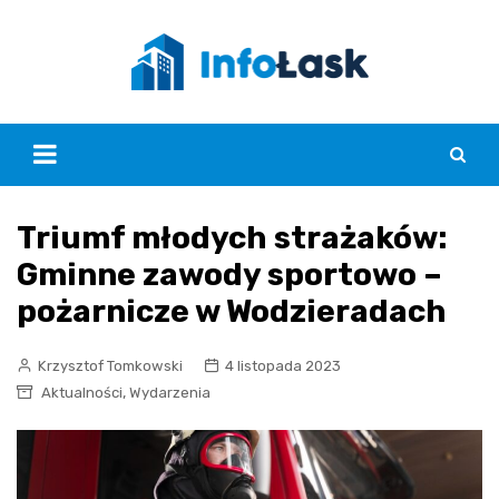
Skip
to
content
Triumf młodych strażaków:
Gminne zawody sportowo –
pożarnicze w Wodzieradach
Krzysztof Tomkowski
4 listopada 2023
,
Aktualności
Wydarzenia